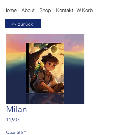
Home
About
Shop
Kontakt
W.Korb
<- zurück
Milan
Prix
14,90 €
Quantité
*