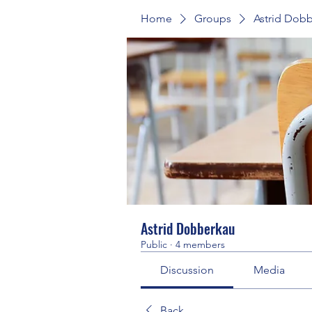
Home
Groups
Astrid Dob
Astrid Dobberkau
Public
·
4 members
Discussion
Media
Back