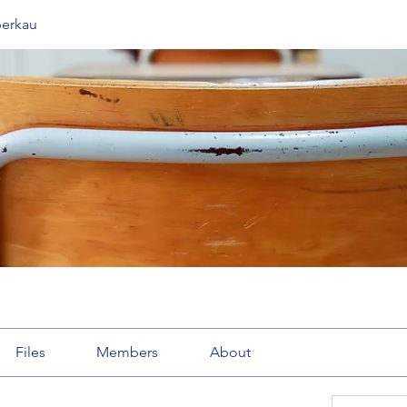
berkau
Files
Members
About