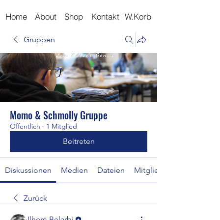
Home
About
Shop
Kontakt
W.Korb
Gruppen
Momo & Schmolly Gruppe
Öffentlich
·
1 Mitglied
Beitreten
Diskussionen
Medien
Dateien
Mitglieder
Zurück
Ilhem Belarbi